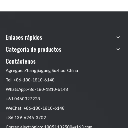
gestión de energía para
reducir costos y utilizar
energía verde?
Enlaces rápidos
Categoría de productos
Contáctenos
Agregue: Zhangjiagang Suzhou, China
Tel: +86-180-1810-6148
WhatsApp:+86-180-1810-6148
+61 0460327228
WeChat: +86-180-1810-6148
+86 139-6246-3702
Correo electrónico:
18051132508@163.com